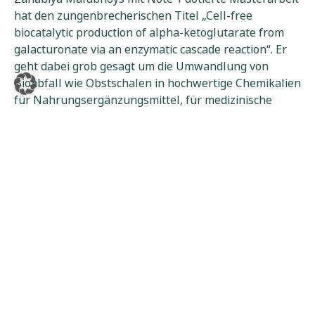
hat den zungenbrecherischen Titel „Cell-free
biocatalytic production of alpha-ketoglutarate from
galacturonate via an enzymatic cascade reaction“. Er
geht dabei grob gesagt um die Umwandlung von
Bioabfall wie Obstschalen in hochwertige Chemikalien
für Nahrungsergänzungsmittel, für medizinische
Anwendung und als Ausgangsstoff für Synthese.
Genutzt werden dabei Enzyme als natürliche
Katalysatoren. Die Idee dahinter: Biomasse anstelle
petrochemischer Ressourcen zur Herstellung von
Chemikalien und Materialien zu nutzen. Zielrichtung:
Nachhaltige Kreislaufwirtschaft. Lorsons Arbeit ist in
den Augen von Toni Hinterdobler ein Beispiel für den
von TUM-Präsident Thomas Hofmann ausgerufenen
Grundsatz, „Interdisziplinarität zur Disziplin zu
machen“.
Die eingereichten Arbeiten geprüft und bewertet