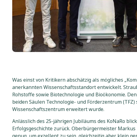
Was einst von Kritikern abschätzig als mögliches „Kom
anerkannten Wissenschaftsstandort entwickelt. Strau
Rohstoffe sowie Biotechnologie und Bioökonomie. De
beiden Säulen Technologie- und Förderzentrum (TFZ) 
Wissenschaftszentrum erweitert wurde.
Anlässlich des 25-jährigen Jubiläums des KoNaRo blic
Erfolgsgeschichte zurück. Oberbürgermeister Markus 
genug, um exzellent zu sein, gleichzeitig aber klein 