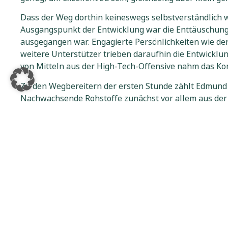
Dass der Weg dorthin keineswegs selbstverständlich w
Ausgangspunkt der Entwicklung war die Enttäuschung 
ausgegangen war. Engagierte Persönlichkeiten wie de
weitere Unterstützer trieben daraufhin die Entwickl
von Mitteln aus der High-Tech-Offensive nahm das Ko
Zu den Wegbereitern der ersten Stunde zählt Edmund
Nachwachsende Rohstoffe zunächst vor allem aus de
gewann. Heute stünden andere Herausforderungen im M
es, den eingeschlagenen Weg konsequent fortzusetze
Einen weiteren Meilenstein markierte das Jahr 2005 m
daran, dass 2008 der Studiengang „Nachwachsende Roh
Nachhaltigkeit entstanden. Ziel sei es, Studierende 
gleichzeitig eine fachliche Heimat zu bieten. Die Kom
einzigartig. Interdisziplinarität sei die Voraussetzung 
Wie attraktiv der Wissenschaftsstandort Straubing inzw
Semester den Bachelorstudiengang „Sustainable Mana