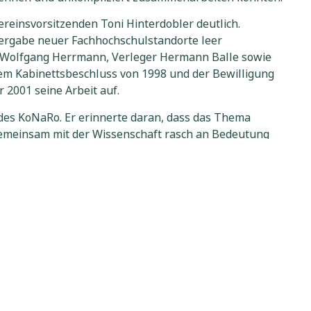
reinsvorsitzenden Toni Hinterdobler deutlich.
Vergabe neuer Fachhochschulstandorte leer
, Wolfgang Herrmann, Verleger Hermann Balle sowie
dem Kabinettsbeschluss von 1998 und der Bewilligung
2001 seine Arbeit auf.
es KoNaRo. Er erinnerte daran, dass das Thema
emeinsam mit der Wissenschaft rasch an Bedeutung
nder Rohstoffe als Primärenergieträger. Hier gelte
r Sieber, Rektor des TUM Campus Straubing, erinnerte
elltes Studienangebot rund um das Thema
 vernetztes Denken zu vermitteln und ihnen
enschaften in dieser Form sei deutschlandweit nahezu
.
n Kenshin Park. Der 21-Jährige studiert im vierten
en überschaubaren Campus in Straubing. Die kurzen