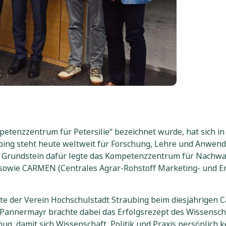
petenzzentrum für Petersilie“ bezeichnet wurde, hat sich i
bing steht heute weltweit für Forschung, Lehre und Anwen
n Grundstein dafür legte das Kompetenzzentrum für Nachwa
sowie CARMEN (Centrales Agrar-Rohstoff Marketing- und En
kte der Verein Hochschulstadt Straubing beim diesjährigen
Pannermayr brachte dabei das Erfolgsrezept des Wissenscha
genug, damit sich Wissenschaft, Politik und Praxis persönl