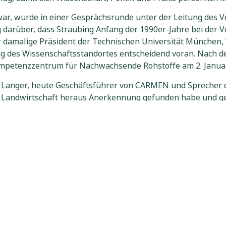
ar, wurde in einer Gesprächsrunde unter der Leitung des Ve
darüber, dass Straubing Anfang der 1990er-Jahre bei der 
r damalige Präsident der Technischen Universität München
ung des Wissenschaftsstandortes entscheidend voran. Nach 
mpetenzzentrum für Nachwachsende Rohstoffe am 2. Januar 
 Langer, heute Geschäftsführer von CARMEN und Sprecher d
r Landwirtschaft heraus Anerkennung gefunden habe und g
ittelpunkt, insbesondere die weitere Stärkung nachwachse
n.
it der Einrichtung der ersten Professuren. Professor Volke
stoffe“ startete. Inzwischen sei daraus ein breit aufgest
unterschiedlicher Fachrichtungen zusammenzubringen, ihnen
bination aus Wirtschafts-, Ingenieur-, Sozial- und Naturwiss
dafür, Nachhaltigkeit erfolgreich in die Gesellschaft zu tragen
ischen für Studierende geworden ist, zeigte das Beispiel vo
gement and Technology“ und entschied sich bewusst für d