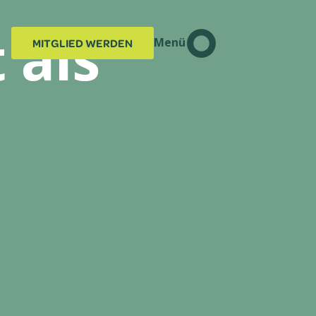
 als
Menü
MITGLIED WERDEN