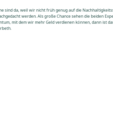
me sind da, weil wir nicht früh genug auf die Nachhaltigkei
achgedacht werden. Als große Chance sehen die beiden Exper
ntum, mit dem wir mehr Geld verdienen können, dann ist das
rbeth.
 ist beispielsweise Stahl, das immer wieder verwertet wird 
ßen passiert, im Preis mitabgebildet werden. Neue Rohstoffp
 „Und das ist die größte Chance, die wir im aktuellen schwi
vestments in regenerative Energien, in Recycling und neue 
Die Realität ist, dass die aktuelle Klimapolitik nicht ausre
 es bezahlen. Denn ich bereite mit meiner Marktaktivität an
Preis werden diese Kosten mitberücksichtigt. Vor allem bei la
 Debatte im Vordergrund.
 Leute für eine ambitioniertere europäische Klimapolitik. 
ür befragt.
uso wie Geduld. Corona-Geschädigte zeigen weniger Unterst