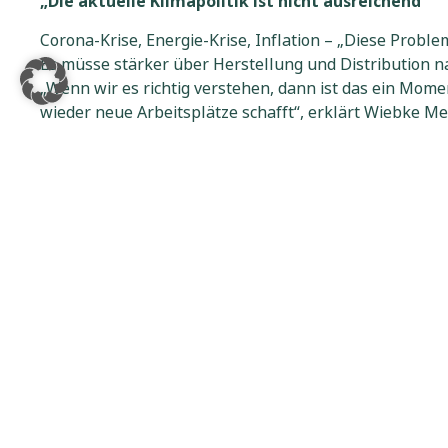
„Die aktuelle Klimapolitik ist nicht ausreichend“
Corona-Krise, Energie-Krise, Inflation – „Diese Proble
Es müsse stärker über Herstellung und Distribution n
„Wenn wir es richtig verstehen, dann ist das ein Mome
wieder neue Arbeitsplätze schafft“, erklärt Wiebke Me
Sekundärrohstoffe spielen eine große Rolle. Wie teuer
hergestellt werden muss? Dabei müsse alles, was drau
sekundäre Rohstoffe zu nutzen, noch attraktiver wird.
Denn bei den aktuellen Energiepreisen lohnen sich In
„Wir sind auf dem richtigen Weg, aber viel zu langsam. 
„Wenn ich eine Tonne CO2in die Luft schieße, muss ich
aus. Das sind volkswirtschaftliche Schäden.“ Beim CO2-
teurer werden. Der Lenkungsgedanke steht bei dieser
Ein weiteres Problem sei die sinkende Zustimmung der
Green Deal steht, wird das deutlich. 15 000 wurden daf
„Persönliche Faktoren spielen dabei eine Rolle, gena