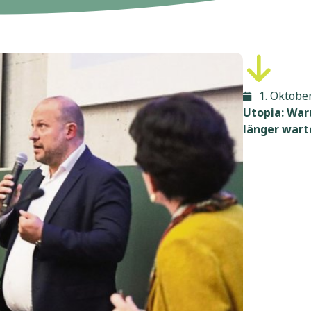
1. Oktobe
Utopia: War
länger wart