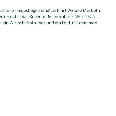
tsschiene umgestiegen sind“, erklärt Wiebke Merbeth.
ten dabei das Konzept der zirkulären Wirtschaft.
 ein Wirtschaftstreiber und ein Feld, mit dem man
und wie teuer ist Plastik, wenn es immer wieder neu
rodukte werden dann so teuer, dass die Attraktivität,
erigen politischen Umfeld haben“, so Wiebke Merbeth.
Softwarelösungen. „Wir müssen jetzt anfangen.“
ichend ist“, mahnt Goerg. Warum ein Preis auf CO2?
deren Schaden und das wirkt sich bisher nicht im Preis
ngfristigen Investitionen wird dieser Preis sehr viel
Bei einer Umfrage von Goerg, wie Deutschland zum
ützung für den Green Deal als etwa Regionen der